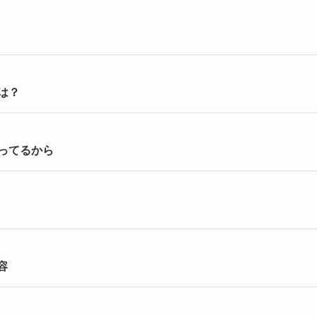
は？
ってるから
容