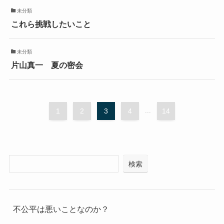
未分類
これら挑戦したいこと
未分類
片山真一 夏の密会
1
2
3
4
...
14
検索
不公平は悪いことなのか？